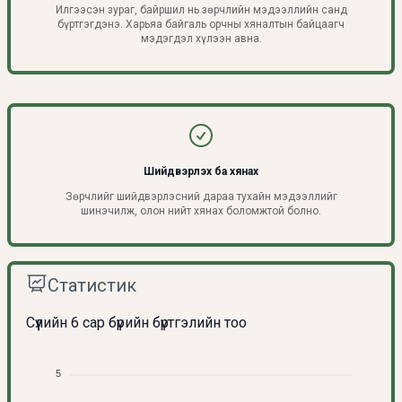
Илгээсэн зураг, байршил нь зөрчлийн мэдээллийн санд
бүртгэгдэнэ. Харьяа байгаль орчны хяналтын байцаагч
мэдэгдэл хүлээн авна.
Шийдвэрлэх ба хянах
Зөрчлийг шийдвэрлэсний дараа тухайн мэдээллийг
шинэчилж, олон нийт хянах боломжтой болно.
Статистик
Сүүлийн 6 сар бүрийн бүртгэлийн тоо
5