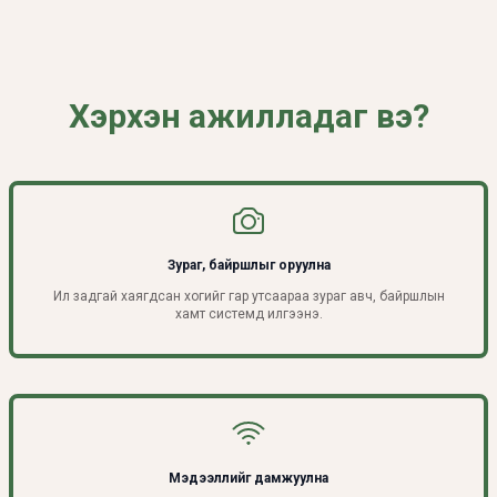
Хэрхэн ажилладаг вэ?
Зураг, байршлыг оруулна
Ил задгай хаягдсан хогийг гар утсаараа зураг авч, байршлын
хамт системд илгээнэ.
Мэдээллийг дамжуулна