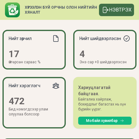
ХҮРЭЭЛЭН БУЙ ОРЧНЫ ОЛОН НИЙТИЙН
НЭВТРЭХ
ХЯНАЛТ
Нийт зөрчил
Нийт шийдвэрлэсэн
17
4
Өнгөрсөн сараас %
Энэ сар +0 шийдвэрлэсэн
Нийт хэрэглэгч
Хариуцлагатай
байцгаая.
472
Байгалиа хайрлаж,
бохирдлыг багасгах нь хүн
Бид нэмэгдсээр улам
бүрийн үүрэг.
олуулаа болсоор
Мобайл хувилбар