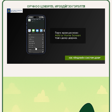
ОРЧНОО ЦЭВЭРЛЭ, ИРЭЭДҮЙГЭЭ ГЭРЭЛТҮҮЛ